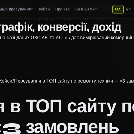
ння — seo-a агенція
GEO просування
Кейси
Про нас
За нішами
UA
EN
▼
▼
ня органічного трафіку, конверсій та доходу клієнта.
афік, конверсії, дохід
на базі даних GSC API та Ahrefs дає вимірюваний комерційн
Кейси
/
Просування в ТОП сайту по ремонту техніки — ×3 за
 в ТОП сайту п
×3 замовлень