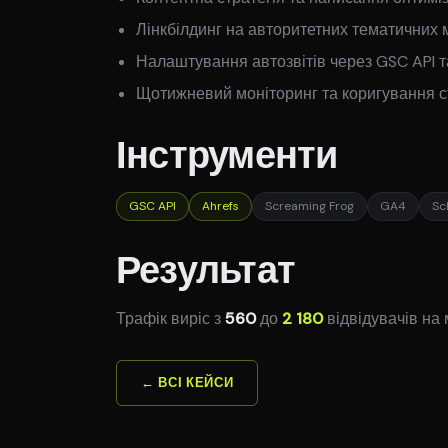
Лінкбілдинг на авторитетних тематичних
Налаштування автозвітів через GSC API т
Щотижневий моніторинг та коригування ст
Інструменти
GSC API
Ahrefs
Screaming Frog
GA4
Sc
Результат
Трафік виріс з
560
до
2 180
відвідувачів на 
← ВСІ КЕЙСИ