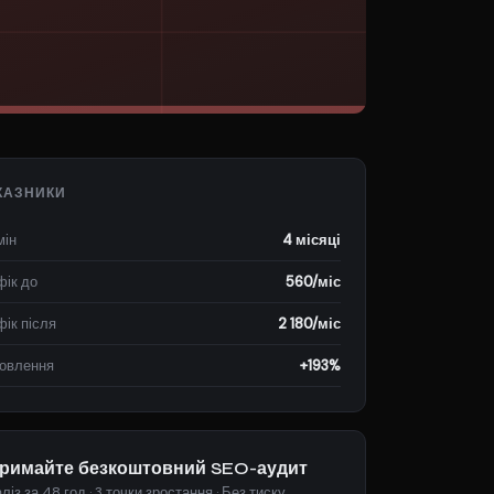
КАЗНИКИ
мін
4 місяці
фік до
560/міс
фік після
2 180/міс
овлення
+193%
римайте безкоштовний SEO-аудит
ліз за 48 год · 3 точки зростання · Без тиску