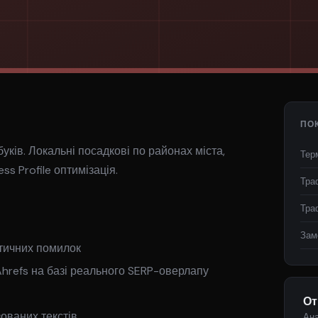
ПО
уків. Локальні посадкові по районах міста,
Тер
ss Profile оптимізація.
Тра
Тра
Зам
тичних помилок
hrefs на базі реального SERP-оверлапу
Замовити безкоштовний аудит →
От
ованих текстів
Ана