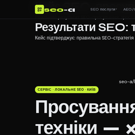
Кейс SEO-просува
seo
-a
SEO послуги
AEO/
▼
Реальний результат SEO-просування: зростан
Результати SEO: тр
Кейс підтверджує: правильна SEO-стратегія 
seo-a
/
СЕРВІС · ЛОКАЛЬНЕ SEO · КИЇВ
Просування
техніки — 