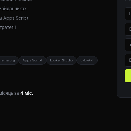
 майданчиках
а Apps Script
ратегії
hema.org
Apps Script
Looker Studio
E-E-A-T
місяць за
4 міс.
.