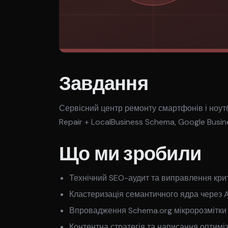
Завдання
Сервісний центр ремонту смартфонів і ноутб
Repair + LocalBusiness Schema, Google Busine
Що ми зробили
Технічний SEO-аудит та виправлення кри
Кластеризація семантичного ядра через A
Впровадження Schema.org мікророзмітки
Контентна стратегія та написання оптиміз