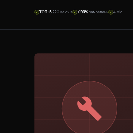
ТОП-5
220 ключів
+193%
замовлень
4 міс.
✓
✓
✓